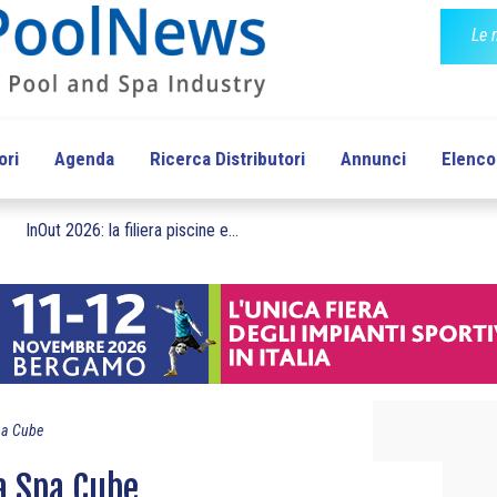
Le 
ori
Agenda
Ricerca Distributori
Annunci
Elenco 
InOut 2026: la filiera piscine e...
pa Cube
a Spa Cube