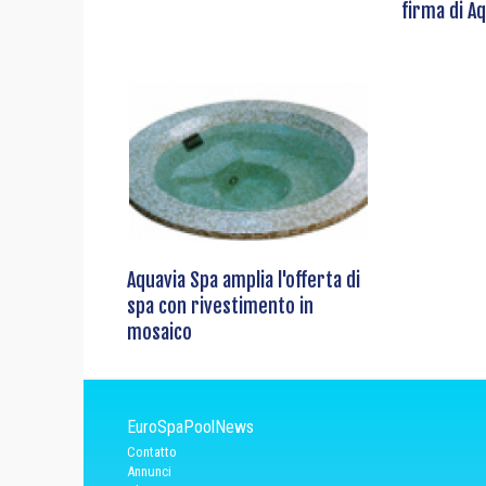
firma di A
Aquavia Spa amplia l'offerta di
spa con rivestimento in
mosaico
EuroSpaPoolNews
Contatto
Annunci