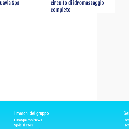
quavia Spa
circuito di idromassaggio
completo
I marchi del gruppo
Ser
EuroSpaPoolNews
Isc
Spécial Pros
Isc