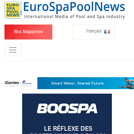
Français
Nos Magazines