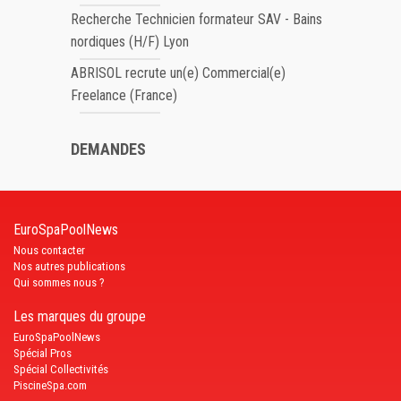
Recherche Technicien formateur SAV - Bains
nordiques (H/F) Lyon
ABRISOL recrute un(e) Commercial(e)
Freelance (France)
DEMANDES
EuroSpaPoolNews
Nous contacter
Nos autres publications
Qui sommes nous ?
Les marques du groupe
EuroSpaPoolNews
Spécial Pros
Spécial Collectivités
PiscineSpa.com