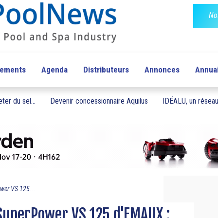
No
pements
Agenda
Distributeurs
Annonces
Annua
ter du sel...
Devenir concessionnaire Aquilus
IDÉALU, un réseau 
wer VS 125...
SuperPower VS 125 d'EMAUX :