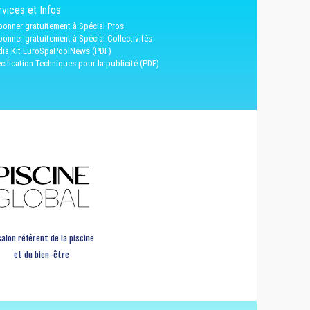
vices et Infos
bonner gratuitement à Spécial Pros
bonner gratuitement à Spécial Collectivités
ia Kit EuroSpaPoolNews (PDF)
cification Techniques pour la publicité (PDF)
salon référent de la piscine
et du bien-être