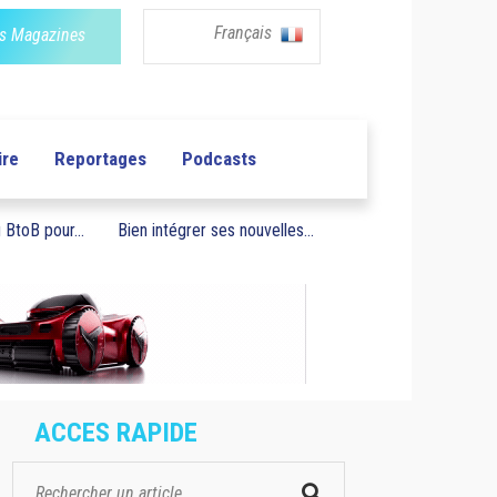
Français
s Magazines
ire
Reportages
Podcasts
BtoB pour...
Bien intégrer ses nouvelles...
ACCES RAPIDE