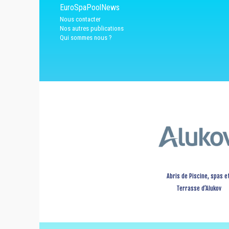
EuroSpaPoolNews
Nous contacter
Nos autres publications
Qui sommes nous ?
Abris de Piscine, spas e
Terrasse d’Alukov