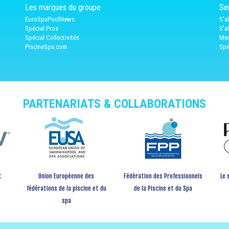
Les marques du groupe
Ser
EuroSpaPoolNews
S'a
Spécial Pros
S'a
Spécial Collectivités
Med
PiscineSpa.com
Spé
PARTENARIATS & COLLABORATIONS
t
Union Européenne des
Fédération des Professionnels
Le 
fédérations de la piscine et du
de la Piscine et du Spa
spa