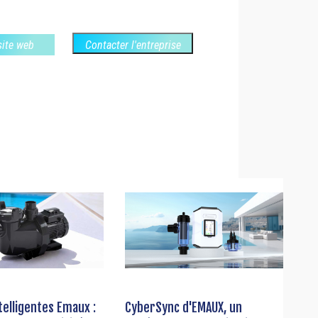
 site web
Contacter l'entreprise
elligentes Emaux :
CyberSync d'EMAUX, un