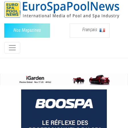
Français
Nos Magazines