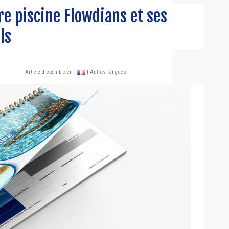
re piscine Flowdians et ses
ls
Article disponible en :
| Autres langues