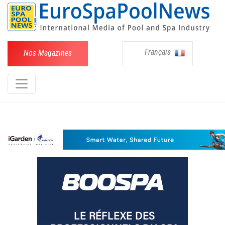
Français
Nos Magazines