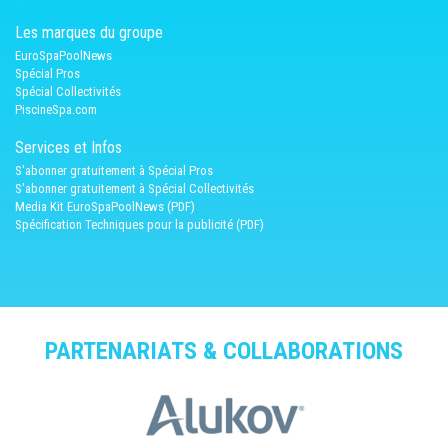
Les marques du groupe
EuroSpaPoolNews
Spécial Pros
Spécial Collectivités
PiscineSpa.com
Services et Infos
S'abonner gratuitement à Spécial Pros
S'abonner gratuitement à Spécial Collectivités
Media Kit EuroSpaPoolNews (PDF)
Spécification Techniques pour la publicité (PDF)
PARTENARIATS & COLLABORATIONS