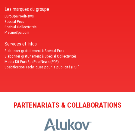
Les marques du groupe
EuroSpaPoolNews
Spécial Pros
Spécial Collectivités
PiscineSpa.com
Services et Infos
S'abonner gratuitement à Spécial Pros
S'abonner gratuitement à Spécial Collectivités
Media Kit EuroSpaPoolNews (PDF)
Spécification Techniques pour la publicité (PDF)
PARTENARIATS & COLLABORATIONS