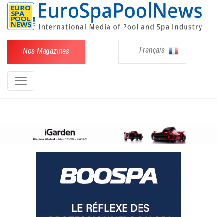
Français
Nos Magazines