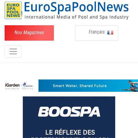
Français
Nos Magazines