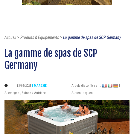
>
>
Accueil
Produits & Equipements
La gamme de spas de SCP Germany
La gamme de spas de SCP
Germany
13/06/2023
| MARCHÉ
:
Article disponible en :
|
Allemagne
,
Suisse / Autriche
Autres langues