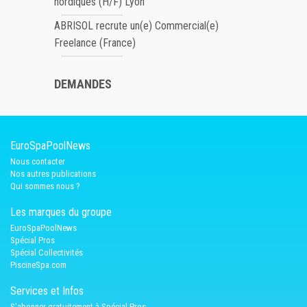
nordiques (H/F) Lyon
ABRISOL recrute un(e) Commercial(e)
Freelance (France)
DEMANDES
EuroSpaPoolNews
Nous contacter
Nos autres publications
Qui sommes nous ?
Les marques du groupe
EuroSpaPoolNews
Spécial Pros
Spécial Collectivités
PiscineSpa.com
Services et Infos
S'abonner gratuitement à Spécial Pros