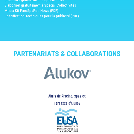
S'abonner gratuitement à Spécial Collectivités
Media Kit EuroSpaPoolNews (PDF)
Spécification Techniques pour la publicité (PDF)
PARTENARIATS & COLLABORATIONS
Abris de Piscine, spas et
Terrasse d’Alukov