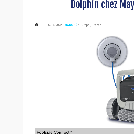
Dolphin chez May
02/12/2022
| MARCHÉ
:
Europe
,
France
Poolside Connect™