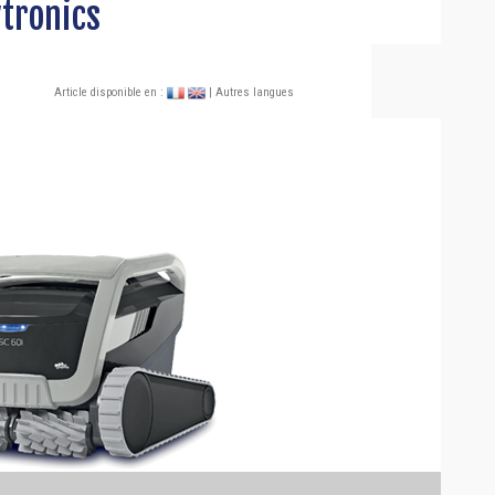
tronics
Article disponible en :
| Autres langues