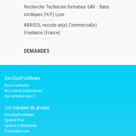
Recherche Technicien formateur SAV - Bains
nordiques (H/F) Lyon
ABRISOL recrute un(e) Commercial(e)
Freelance (France)
DEMANDES
EuroSpaPoolNews
Nous contacter
Nos autres publications
Qui sommes nous ?
Les marques du groupe
EuroSpaPoolNews
Spécial Pros
Spécial Collectivités
PiscineSpa.com