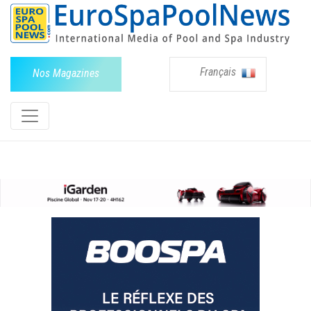
Français
Nos Magazines