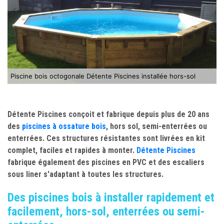
Piscine bois octogonale Détente Piscines installée hors-sol
Détente Piscines
conçoit et fabrique depuis plus de 20 ans
des
piscines
à ossature bois
, hors sol, semi-enterrées ou
enterrées. Ces structures résistantes sont livrées en kit
complet, faciles et rapides à monter.
Détente Piscines
fabrique également des piscines en PVC et des escaliers
sous liner s'adaptant à toutes les structures.
Des piscines bois à installer rapidement et
facilement, hors-sol, enterrées ou semi-