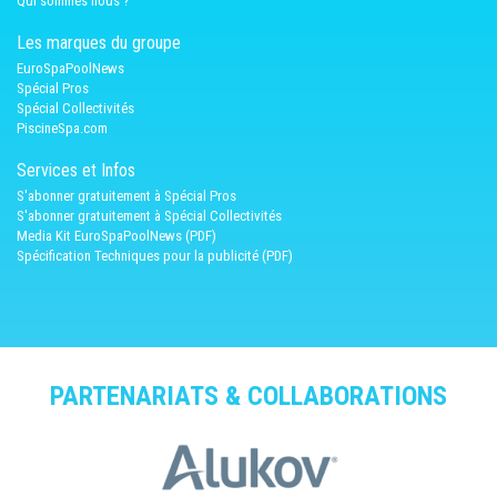
Qui sommes nous ?
Les marques du groupe
EuroSpaPoolNews
Spécial Pros
Spécial Collectivités
PiscineSpa.com
Services et Infos
S'abonner gratuitement à Spécial Pros
S'abonner gratuitement à Spécial Collectivités
Media Kit EuroSpaPoolNews (PDF)
Spécification Techniques pour la publicité (PDF)
PARTENARIATS & COLLABORATIONS