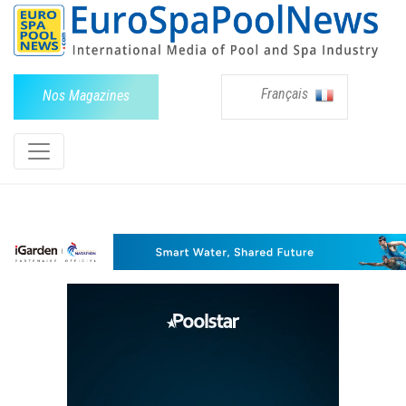
Français
Nos Magazines