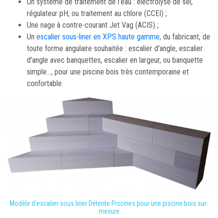
Un système de traitement de l'eau : électrolyse de sel,
régulateur pH, ou traitement au chlore (CCEI) ;
Une nage à contre-courant Jet Vag (ACIS) ;
Un
escalier sous-liner en XPS haute gamme
, du fabricant, de
toute forme angulaire souhaitée : escalier d'angle, escalier
d'angle avec banquettes, escalier en largeur, ou banquette
simple..., pour une piscine bois très contemporaine et
confortable.
Modèle d'escalier sous liner Détente Piscines pour une piscine bois sur-
mesure