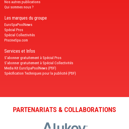
Nos autres publications
Qui sommes nous ?
Les marques du groupe
EuroSpaPoolNews
Spécial Pros
Spécial Collectivités
PiscineSpa.com
Services et Infos
S'abonner gratuitement à Spécial Pros
S'abonner gratuitement à Spécial Collectivités
Media Kit EuroSpaPoolNews (PDF)
Spécification Techniques pour la publicité (PDF)
PARTENARIATS & COLLABORATIONS