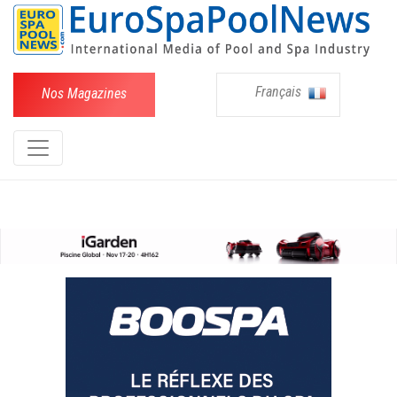
Français
Nos Magazines