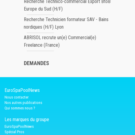
Recherche Technico-commercial Export BtoB
Europe du Sud (H/F)
Recherche Technicien formateur SAV - Bains
nordiques (H/F) Lyon
ABRISOL recrute un(e) Commercial(e)
Freelance (France)
DEMANDES
EuroSpaPoolNews
Nous contacter
Nos autres publications
Qui sommes nous ?
Les marques du groupe
EuroSpaPoolNews
Spécial Pros