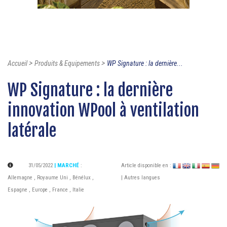
>
>
Accueil
Produits & Equipements
WP Signature : la dernière...
WP Signature : la dernière
innovation WPool à ventilation
latérale
31/05/2022
| MARCHÉ
:
Article disponible en :
Allemagne
,
Royaume Uni
,
Bénélux
,
| Autres langues
Espagne
,
Europe
,
France
,
Italie