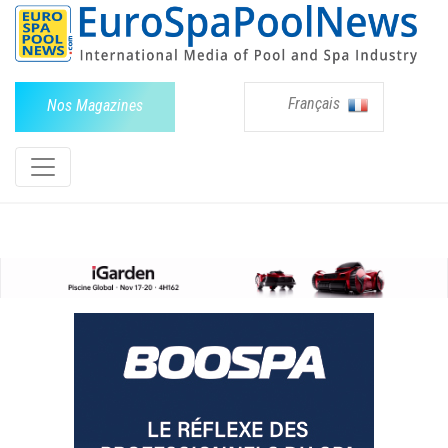
Français
Nos Magazines