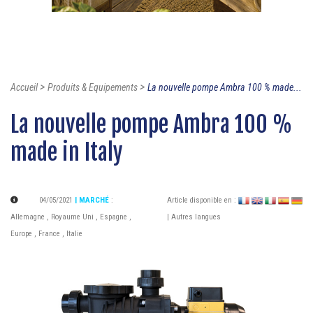
>
>
Accueil
Produits & Equipements
La nouvelle pompe Ambra 100 % made...
La nouvelle pompe Ambra 100 %
made in Italy
04/05/2021
| MARCHÉ
:
Article disponible en :
Allemagne
,
Royaume Uni
,
Espagne
,
| Autres langues
Europe
,
France
,
Italie