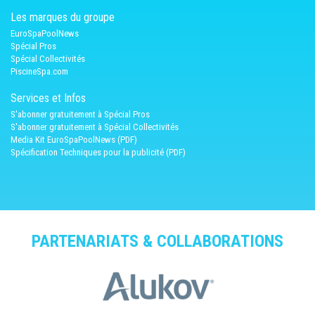
Les marques du groupe
EuroSpaPoolNews
Spécial Pros
Spécial Collectivités
PiscineSpa.com
Services et Infos
S'abonner gratuitement à Spécial Pros
S'abonner gratuitement à Spécial Collectivités
Media Kit EuroSpaPoolNews (PDF)
Spécification Techniques pour la publicité (PDF)
PARTENARIATS & COLLABORATIONS