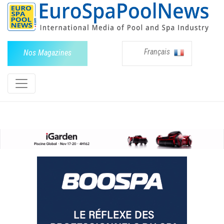
Français
Nos Magazines