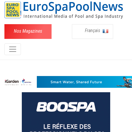
Français
Nos Magazines