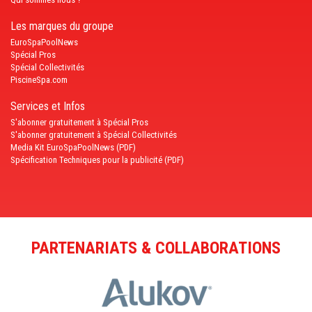
Les marques du groupe
EuroSpaPoolNews
Spécial Pros
Spécial Collectivités
PiscineSpa.com
Services et Infos
S'abonner gratuitement à Spécial Pros
S'abonner gratuitement à Spécial Collectivités
Media Kit EuroSpaPoolNews (PDF)
Spécification Techniques pour la publicité (PDF)
PARTENARIATS & COLLABORATIONS