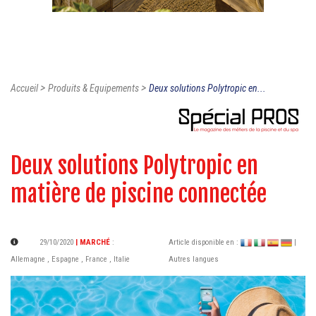
>
>
Accueil
Produits & Equipements
Deux solutions Polytropic en...
Deux solutions Polytropic en
matière de piscine connectée
29/10/2020
| MARCHÉ
:
Article disponible en :
|
Allemagne
,
Espagne
,
France
,
Italie
Autres langues