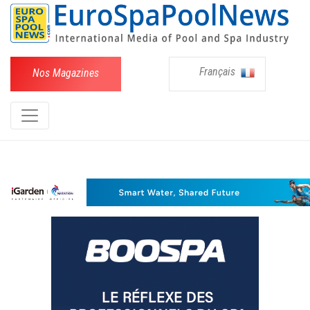
Français
Nos Magazines