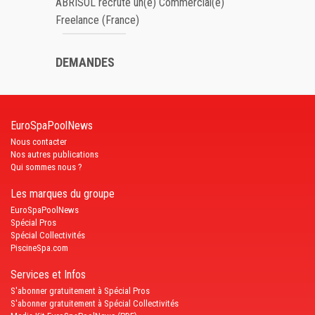
ABRISOL recrute un(e) Commercial(e)
Freelance (France)
DEMANDES
EuroSpaPoolNews
Nous contacter
Nos autres publications
Qui sommes nous ?
Les marques du groupe
EuroSpaPoolNews
Spécial Pros
Spécial Collectivités
PiscineSpa.com
Services et Infos
S'abonner gratuitement à Spécial Pros
S'abonner gratuitement à Spécial Collectivités