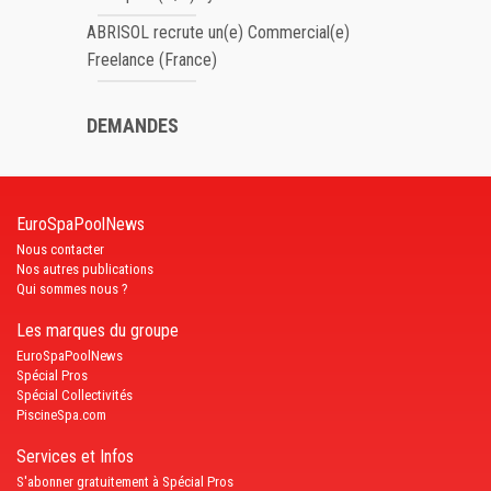
ABRISOL recrute un(e) Commercial(e)
Freelance (France)
DEMANDES
EuroSpaPoolNews
Nous contacter
Nos autres publications
Qui sommes nous ?
Les marques du groupe
EuroSpaPoolNews
Spécial Pros
Spécial Collectivités
PiscineSpa.com
Services et Infos
S'abonner gratuitement à Spécial Pros