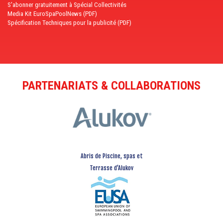
S'abonner gratuitement à Spécial Collectivités
Media Kit EuroSpaPoolNews (PDF)
Spécification Techniques pour la publicité (PDF)
PARTENARIATS & COLLABORATIONS
Abris de Piscine, spas et
Terrasse d’Alukov