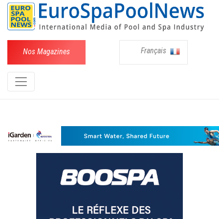
Français
Nos Magazines