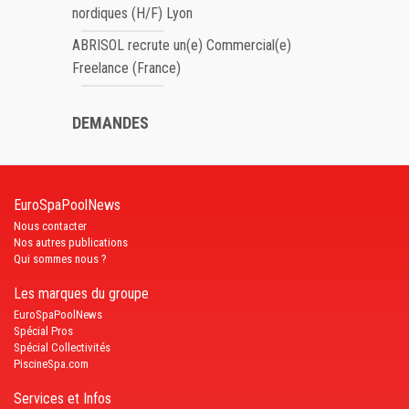
nordiques (H/F) Lyon
ABRISOL recrute un(e) Commercial(e)
Freelance (France)
DEMANDES
EuroSpaPoolNews
Nous contacter
Nos autres publications
Qui sommes nous ?
Les marques du groupe
EuroSpaPoolNews
Spécial Pros
Spécial Collectivités
PiscineSpa.com
Services et Infos