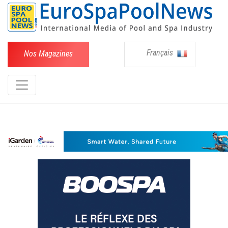
Français
Nos Magazines