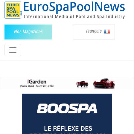
Français
Nos Magazines