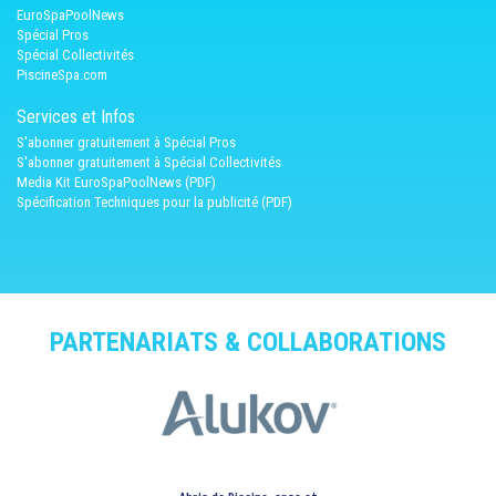
EuroSpaPoolNews
Spécial Pros
Spécial Collectivités
PiscineSpa.com
Services et Infos
S'abonner gratuitement à Spécial Pros
S'abonner gratuitement à Spécial Collectivités
Media Kit EuroSpaPoolNews (PDF)
Spécification Techniques pour la publicité (PDF)
PARTENARIATS & COLLABORATIONS