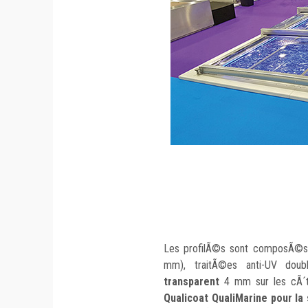
Les profilÃ©s sont composÃ©s
mm), traitÃ©es anti-UV dou
transparent
4 mm sur les cÃ´
Qualicoat QualiMarine pour la 