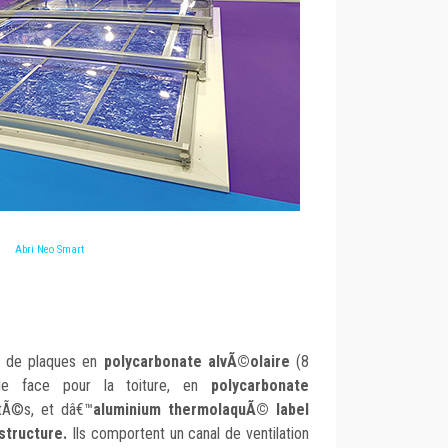
Abri Neo Smart
 de plaques en
polycarbonate alvÃ©olaire
(8
ble face pour la toiture, en
polycarbonate
tÃ©s, et dâ€™
aluminium thermolaquÃ© label
structure.
Ils comportent un canal de ventilation