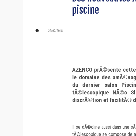
piscine
22/02/2018
AZENCO prÃ©sente cette
le domaine des amÃ©nag
du dernier salon Pisci
tÃ©lescopique NÃ©o Sli
discrÃ©tion et facilitÃ©
Il se dÃ©cline aussi dans une 
tÃ©lescopique se compose de mo