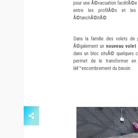
pour une Ã©vacuation facilitÃ©e
entre les profilÃ©s et les
Ã©tanchÃ©itÃ©.
Dans la famille des volets de p
Ã©galement un
nouveau vole
dans un bloc situÃ© quelques c
permet de le transformer en e
lâ€™encombrement du bassin.