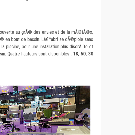
©couverte au grÃ© des envies et de la mÃ©tÃ©o,
Ã© en bout de bassin. Lâ€™abri se dÃ©ploie sans
 la piscine, pour une installation plus discrÃ¨te et
n. Quatre hauteurs sont disponibles :
18, 50, 30