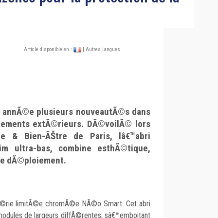
Article disponible en :
| Autres langues
 annÃ©e plusieurs nouveautÃ©s dans
ements extÃ©rieurs. DÃ©voilÃ© lors
ne & Bien-ÃŠtre de Paris, lâ€™abri
m ultra-bas, combine esthÃ©tique,
 de dÃ©ploiement.
sÃ©rie limitÃ©e chromÃ©e NÃ©o Smart. Cet abri
dules de largeurs diffÃ©rentes, sâ€™emboitant