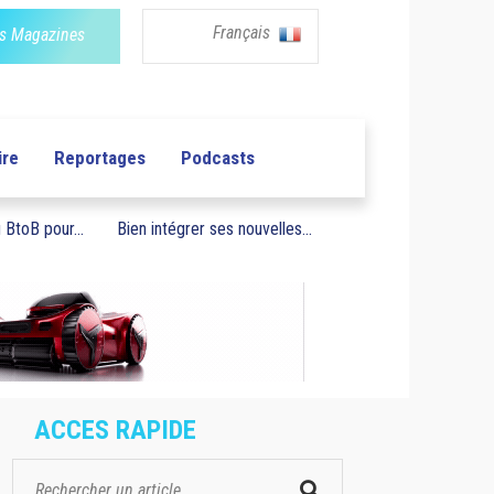
Français
s Magazines
ire
Reportages
Podcasts
BtoB pour...
Bien intégrer ses nouvelles...
ACCES RAPIDE