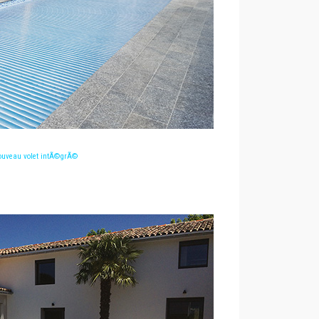
uveau volet intÃ©grÃ©