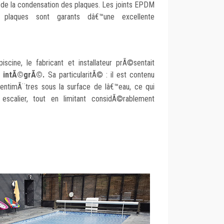
 de la condensation des plaques. Les joints EPDM
 plaques sont garants dâ€™une excellente
iscine, le fabricant et installateur prÃ©sentait
t intÃ©grÃ©.
Sa particularitÃ© : il est contenu
entimÃ¨tres sous la surface de lâ€™eau, ce qui
scalier, tout en limitant considÃ©rablement