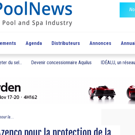
No
pements
Agenda
Distributeurs
Annonces
Annua
ter du sel...
Devenir concessionnaire Aquilus
IDÉALU, un réseau 
our la...
zenco pour la protection de la