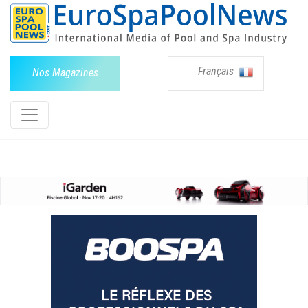
Français
Nos Magazines