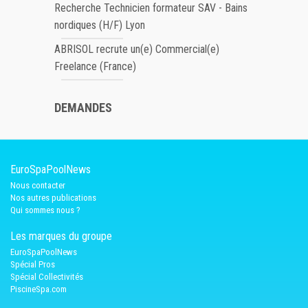
Recherche Technicien formateur SAV - Bains
nordiques (H/F) Lyon
ABRISOL recrute un(e) Commercial(e)
Freelance (France)
DEMANDES
EuroSpaPoolNews
Nous contacter
Nos autres publications
Qui sommes nous ?
Les marques du groupe
EuroSpaPoolNews
Spécial Pros
Spécial Collectivités
PiscineSpa.com