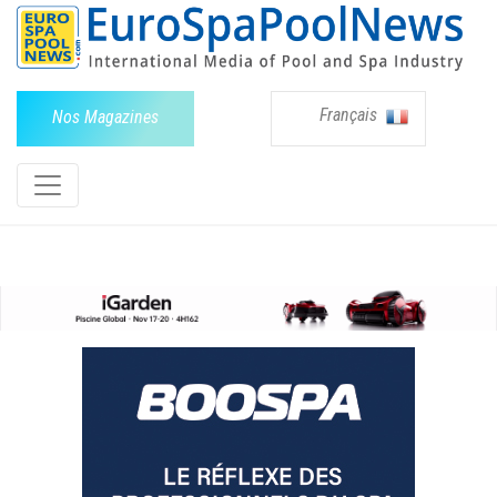
Français
Nos Magazines