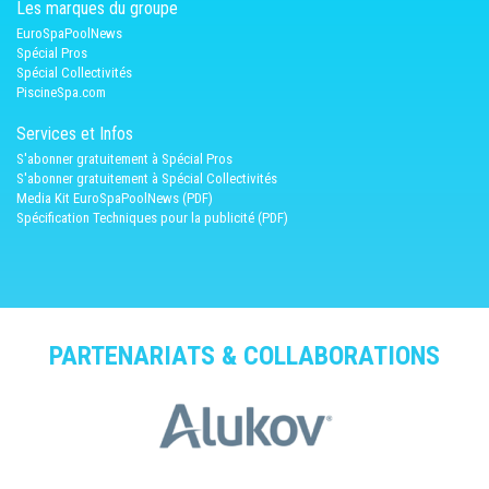
Les marques du groupe
EuroSpaPoolNews
Spécial Pros
Spécial Collectivités
PiscineSpa.com
Services et Infos
S'abonner gratuitement à Spécial Pros
S'abonner gratuitement à Spécial Collectivités
Media Kit EuroSpaPoolNews (PDF)
Spécification Techniques pour la publicité (PDF)
PARTENARIATS & COLLABORATIONS