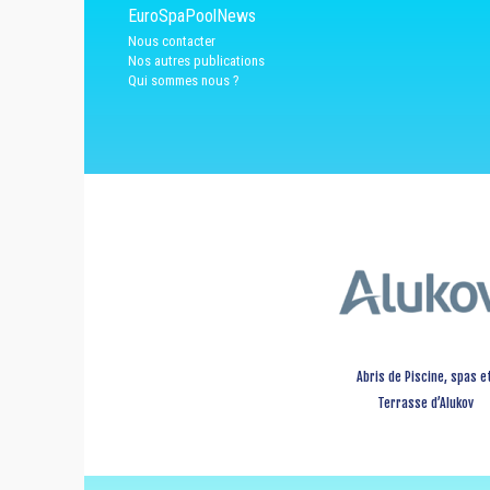
EuroSpaPoolNews
Nous contacter
Nos autres publications
Qui sommes nous ?
Abris de Piscine, spas e
Terrasse d’Alukov