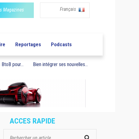
Français
s Magazines
ire
Reportages
Podcasts
BtoB pour...
Bien intégrer ses nouvelles...
ACCES RAPIDE