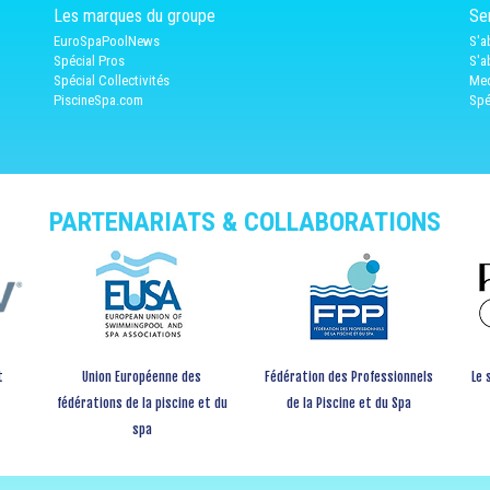
Les marques du groupe
Ser
EuroSpaPoolNews
S'a
Spécial Pros
S'a
Spécial Collectivités
Med
PiscineSpa.com
Spé
PARTENARIATS & COLLABORATIONS
t
Union Européenne des
Fédération des Professionnels
Le 
fédérations de la piscine et du
de la Piscine et du Spa
spa