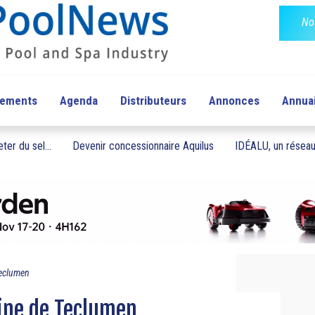
No
pements
Agenda
Distributeurs
Annonces
Annua
ter du sel...
Devenir concessionnaire Aquilus
IDÉALU, un réseau 
Teclumen
cine de Teclumen