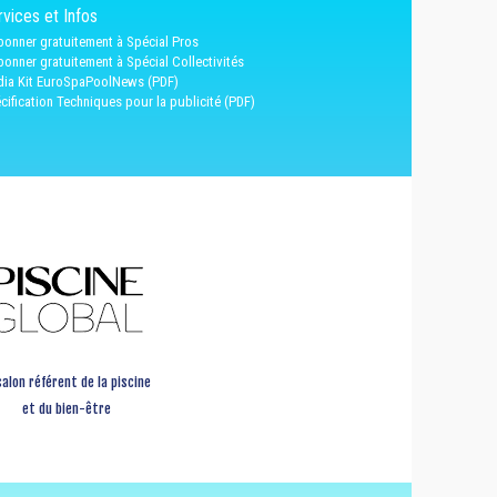
vices et Infos
bonner gratuitement à Spécial Pros
bonner gratuitement à Spécial Collectivités
ia Kit EuroSpaPoolNews (PDF)
cification Techniques pour la publicité (PDF)
salon référent de la piscine
et du bien-être