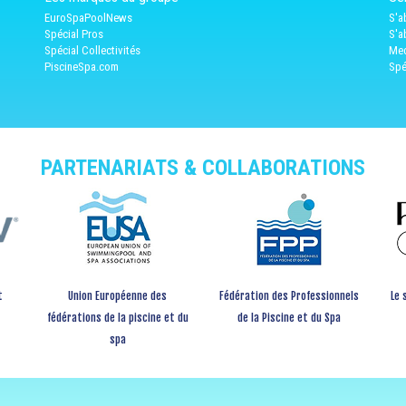
EuroSpaPoolNews
S'a
Spécial Pros
S'a
Spécial Collectivités
Med
PiscineSpa.com
Spé
PARTENARIATS & COLLABORATIONS
t
Union Européenne des
Fédération des Professionnels
Le 
fédérations de la piscine et du
de la Piscine et du Spa
spa