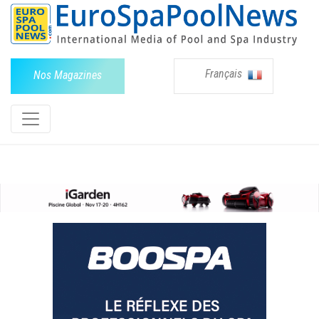
Français
Nos Magazines