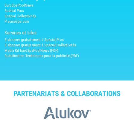
EuroSpaPoolNews
Spécial Pros
Spécial Collectivités
PiscineSpa.com
Services et Infos
S'abonner gratuitement à Spécial Pros
S'abonner gratuitement à Spécial Collectivités
Media Kit EuroSpaPoolNews (PDF)
Spécification Techniques pour la publicité (PDF)
PARTENARIATS & COLLABORATIONS