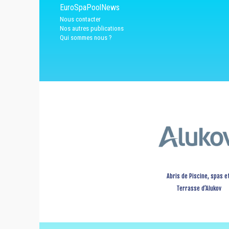
EuroSpaPoolNews
Nous contacter
Nos autres publications
Qui sommes nous ?
Abris de Piscine, spas e
Terrasse d’Alukov