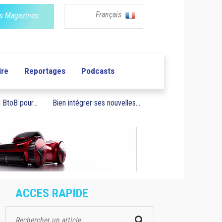
Français
s Magazines
ire
Reportages
Podcasts
BtoB pour...
Bien intégrer ses nouvelles...
ACCES RAPIDE