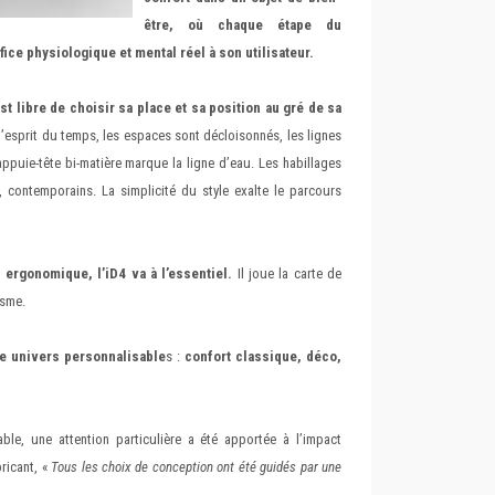
être, où chaque étape du
ice physiologique et mental réel à son utilisateur.
t libre de choisir sa place et sa position au gré de sa
’esprit du temps, les espaces sont décloisonnés, les lignes
appuie-tête bi-matière marque la ligne d’eau. Les habillages
, contemporains. La simplicité du style exalte le parcours
 ergonomique, l’iD4 va à l’essentiel.
Il joue la carte de
isme.
e univers personnalisable
s :
confort classique, déco,
e, une attention particulière a été apportée à l’impact
ricant, «
Tous les choix de conception ont été guidés par une