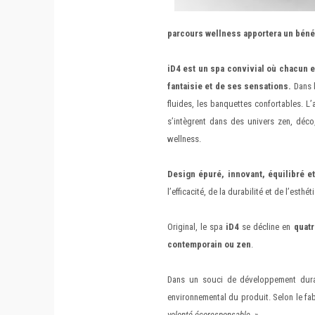
parcours wellness apportera un bénéf
iD4 est un spa convivial où chacun es
fantaisie et de ses sensations.
Dans l
fluides, les banquettes confortables. L’
s’intègrent dans des univers zen, déco
wellness.
Design épuré, innovant, équilibré et
l’efficacité, de la durabilité et de l’esthét
Original, le spa
iD4
se décline en
quatr
contemporain ou zen
.
Dans un souci de développement durabl
environnemental du produit. Selon le fab
volonté écoresponsable.
»