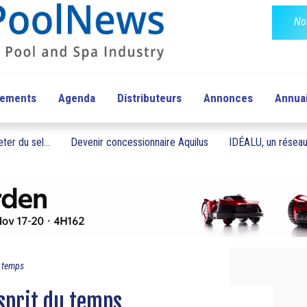
No
pements
Agenda
Distributeurs
Annonces
Annua
ter du sel...
Devenir concessionnaire Aquilus
IDÉALU, un réseau 
u temps
esprit du temps