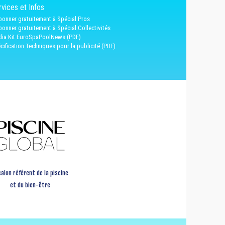
vices et Infos
bonner gratuitement à Spécial Pros
bonner gratuitement à Spécial Collectivités
ia Kit EuroSpaPoolNews (PDF)
cification Techniques pour la publicité (PDF)
salon référent de la piscine
et du bien-être