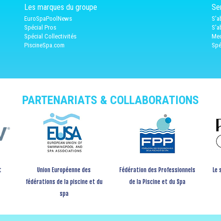
Les marques du groupe
Ser
EuroSpaPoolNews
S'a
Spécial Pros
S'a
Spécial Collectivités
Med
PiscineSpa.com
Spé
PARTENARIATS & COLLABORATIONS
t
Union Européenne des
Fédération des Professionnels
Le 
fédérations de la piscine et du
de la Piscine et du Spa
spa