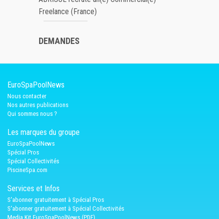
Freelance (France)
DEMANDES
EuroSpaPoolNews
Nous contacter
Nos autres publications
Qui sommes nous ?
Les marques du groupe
EuroSpaPoolNews
Spécial Pros
Spécial Collectivités
PiscineSpa.com
Services et Infos
S'abonner gratuitement à Spécial Pros
S'abonner gratuitement à Spécial Collectivités
Media Kit EuroSpaPoolNews (PDF)