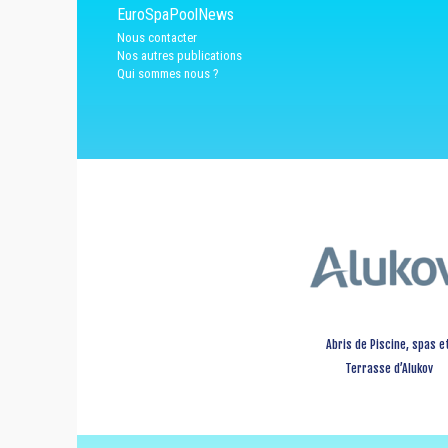
EuroSpaPoolNews
Nous contacter
Nos autres publications
Qui sommes nous ?
Abris de Piscine, spas e
Terrasse d’Alukov