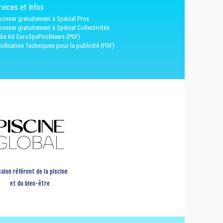
vices et Infos
bonner gratuitement à Spécial Pros
bonner gratuitement à Spécial Collectivités
ia Kit EuroSpaPoolNews (PDF)
cification Techniques pour la publicité (PDF)
salon référent de la piscine
et du bien-être