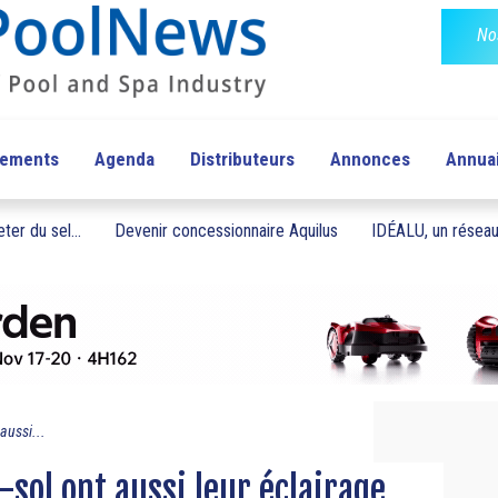
No
pements
Agenda
Distributeurs
Annonces
Annua
ter du sel...
Devenir concessionnaire Aquilus
IDÉALU, un réseau 
aussi...
-sol ont aussi leur éclairage