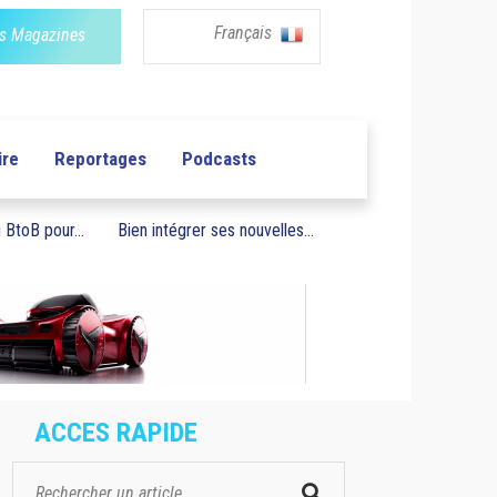
Français
s Magazines
ire
Reportages
Podcasts
BtoB pour...
Bien intégrer ses nouvelles...
ACCES RAPIDE