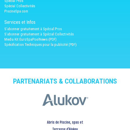
Spécial Pros
Spécial Collectivités
PiscineSpa.com
Services et Infos
S'abonner gratuitement à Spécial Pros
S'abonner gratuitement à Spécial Collectivités
Media Kit EuroSpaPoolNews (PDF)
Spécification Techniques pour la publicité (PDF)
PARTENARIATS & COLLABORATIONS
Abris de Piscine, spas et
Terrasse d’Alukov