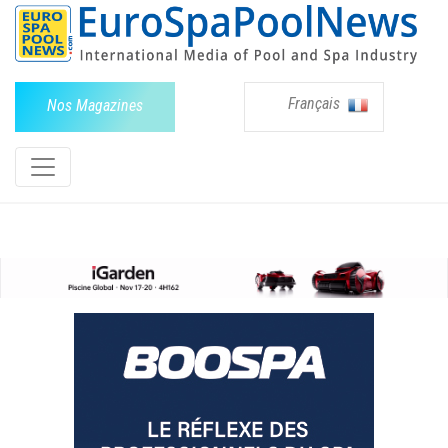
Français
Nos Magazines