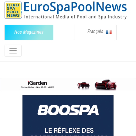
Français
Nos Magazines