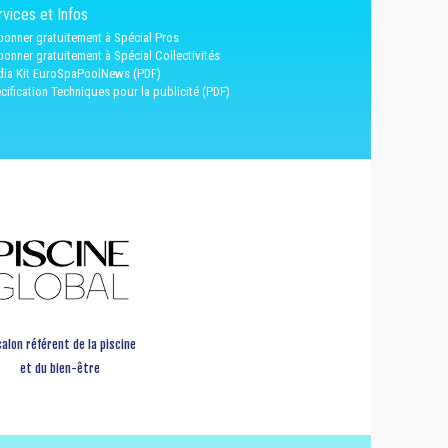
vices et Infos
bonner gratuitement à Spécial Pros
bonner gratuitement à Spécial Collectivités
ia Kit EuroSpaPoolNews (PDF)
cification Techniques pour la publicité (PDF)
salon référent de la piscine
et du bien-être