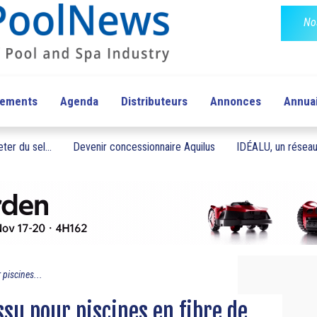
No
pements
Agenda
Distributeurs
Annonces
Annua
ter du sel...
Devenir concessionnaire Aquilus
IDÉALU, un réseau 
 piscines...
ssu pour piscines en fibre de