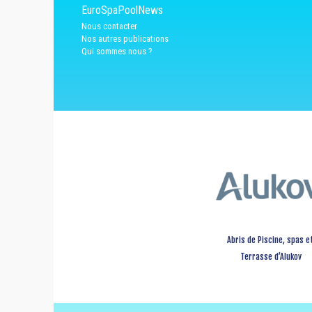
EuroSpaPoolNews
Nous contacter
Nos autres publications
Qui sommes nous ?
Abris de Piscine, spas e
Terrasse d’Alukov