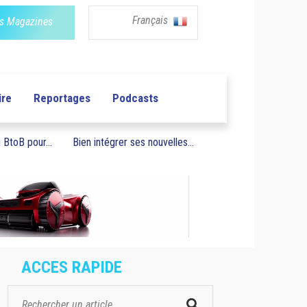
Français
s Magazines
ire
Reportages
Podcasts
BtoB pour...
Bien intégrer ses nouvelles...
ACCES RAPIDE