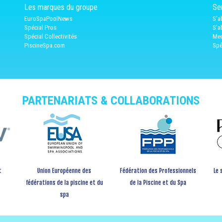
Les marques du groupe
Ser
EuroSpaPoolNews
S'a
Spécial Pros
S'a
Spécial Collectivités
Med
PiscineSpa.com
Spé
PARTENARIATS & COLLABORATIONS
t
Union Européenne des
Fédération des Professionnels
Le 
fédérations de la piscine et du
de la Piscine et du Spa
spa