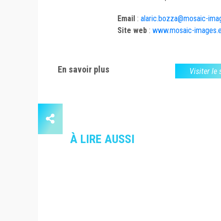
Email
:
alaric.bozza@mosaic-ima
Site web
:
www.mosaic-images.
En savoir plus
Visiter le
À LIRE AUSSI