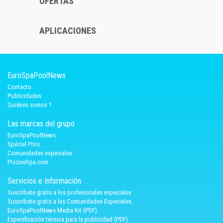
OFERTAS
APLICACIONES
EuroSpaPoolNews
Contacto
Publicidades
Quiénes somos ?
Las marcas del grupo
EuroSpaPoolNews
Spécial Pros
Comunidades especiales
PiscineSpa.com
Servicios e Información
Suscríbete gratis a los profesionales especiales
Suscríbete gratis a las Comunidades Especiales.
EuroSpaPoolNews Media Kit (PDF)
Especificación técnica para la publicidad (PDF)