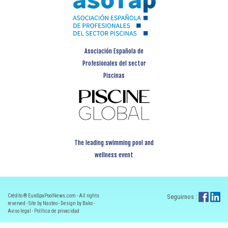
Asociación Española de
Profesionales del sector
Piscinas
The leading swimming pool and
wellness event
Crédito ® EuroSpaPoolNews.com - All rights
Seguirnos :
reserved - Site by Nasteo - Design by Bako -
Aviso legal
-
Política de privacidad