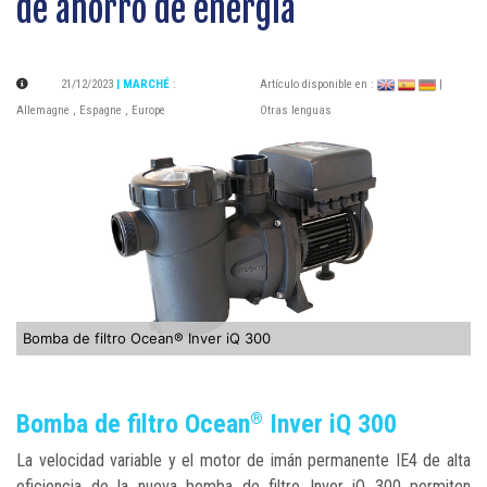
de ahorro de energía
21/12/2023
| MARCHÉ
:
Artículo disponible en :
|
Allemagne
,
Espagne
,
Europe
Otras lenguas
Bomba de filtro Ocean® Inver iQ 300
Bomba de filtro Ocean
Inver iQ 300
®
La velocidad variable y el motor de imán permanente IE4 de alta
eficiencia de la nueva bomba de filtro Inver iQ 300 permiten