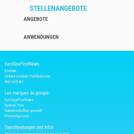
STELLENANGEBOTE
ANGEBOTE
ANWENDUNGEN
EuroSpaPoolNews
Kontakt
Unsere anderen Publikationen
Wer sind wir
Les marques du groupe
EuroSpaPoolNews
Spécial Pros
Gemeinschaften speziell
PiscineSpa.com
Dienstleistungen und Infos