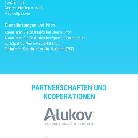
Spécial Pros
Gemeinschaften speziell
PiscineSpa.com
Dienstleistungen und Infos
Abonnieren Sie kostenlos bei Special Pros
Abonnieren Sie kostenlos bei Special Communities
EuroSpaPoolNews-Medienkit (PDF)
Technische Spezifikation für Werbung (PDF)
PARTNERSCHAFTEN UND
KOOPERATIONEN