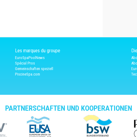
Les marques du groupe
Die
EuroSpaPoolNews
Abo
Spécial Pros
Abo
Gemeinschaften speziell
Eur
PiscineSpa.com
Tec
PARTNERSCHAFTEN UND KOOPERATIONEN