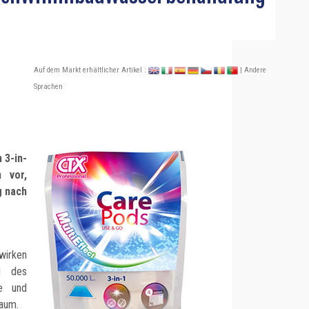
Auf dem Markt erhältlicher Artikel :
| Andere
Sprachen
 3-in-
n vor,
g nach
wirken
d des
te und
haum.