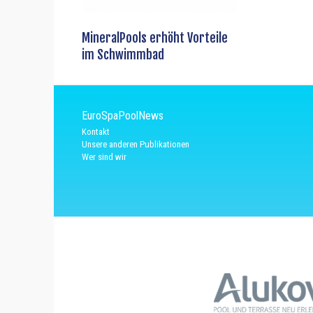
MineralPools erhöht Vorteile
im Schwimmbad
EuroSpaPoolNews
Kontakt
Unsere anderen Publikationen
Wer sind wir