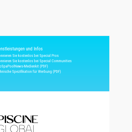
nstleistungen und Infos
nnieren Sie kostenlos bei Special Pros
nnieren Sie kostenlos bei Special Communities
oSpaPoolNews-Medienkit (PDF)
hnische Spezifikation für Werbung (PDF)