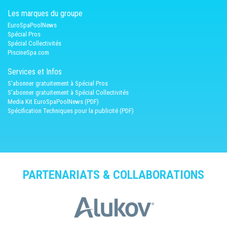
Les marques du groupe
EuroSpaPoolNews
Spécial Pros
Spécial Collectivités
PiscineSpa.com
Services et Infos
S'abonner gratuitement à Spécial Pros
S'abonner gratuitement à Spécial Collectivités
Media Kit EuroSpaPoolNews (PDF)
Spécification Techniques pour la publicité (PDF)
PARTENARIATS & COLLABORATIONS