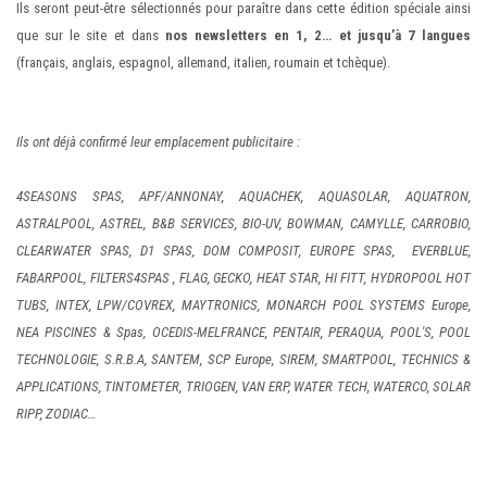
Ils seront peut-être sélectionnés pour paraître dans cette édition spéciale ainsi
que sur le site et dans
nos newsletters en 1, 2… et
jusqu’à 7 langues
(français, anglais, espagnol, allemand, italien, roumain et tchèque).
Ils ont déjà confirmé leur emplacement publicitaire :
4SEASONS SPAS, APF/ANNONAY, AQUACHEK, AQUASOLAR, AQUATRON,
ASTRALPOOL, ASTREL, B&B SERVICES, BIO-UV, BOWMAN, CAMYLLE, CARROBIO,
CLEARWATER SPAS, D1 SPAS, DOM COMPOSIT, EUROPE SPAS, EVERBLUE,
FABARPOOL, FILTERS4SPAS , FLAG, GECKO, HEAT STAR, HI FITT, HYDROPOOL HOT
TUBS, INTEX, LPW/COVREX, MAYTRONICS, MONARCH POOL SYSTEMS Europe,
NEA PISCINES & Spas, OCEDIS-MELFRANCE, PENTAIR, PERAQUA, POOL'S, POOL
TECHNOLOGIE, S.R.B.A, SANTEM, SCP Europe, SIREM, SMARTPOOL, TECHNICS &
APPLICATIONS, TINTOMETER, TRIOGEN, VAN ERP, WATER TECH, WATERCO, SOLAR
RIPP, ZODIAC…