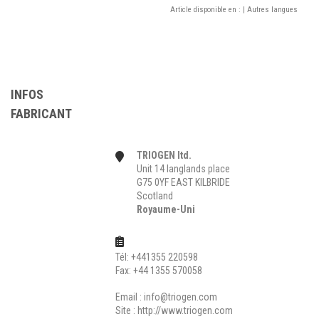
Article disponible en :
| Autres langues
INFOS
FABRICANT
TRIOGEN ltd.
Unit 14 langlands place
G75 0YF EAST KILBRIDE
Scotland
Royaume-Uni
Tél: +441355 220598
Fax: +44 1355 570058
Email :
info@triogen.com
Site :
http://www.triogen.com