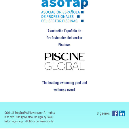
Asociación Española de
Profesionales del sector
Piscinas
The leading swimming pool and
wellness event
Crédit ® EuroSpaPoolNews.com - All rights
Siga-nos :
reserved - Site by Nasteo - Design by Bako -
Informação legal
-
Política de Privacidade