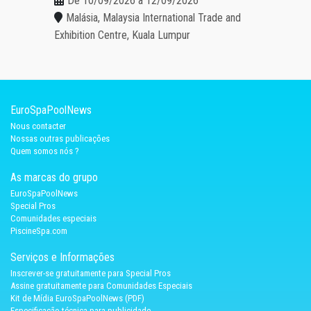
De 10/09/2026 a 12/09/2026
Malásia, Malaysia International Trade and
Exhibition Centre, Kuala Lumpur
EuroSpaPoolNews
Nous contacter
Nossas outras publicações
Quem somos nós ?
As marcas do grupo
EuroSpaPoolNews
Special Pros
Comunidades especiais
PiscineSpa.com
Serviços e Informações
Inscrever-se gratuitamente para Special Pros
Assine gratuitamente para Comunidades Especiais
Kit de Mídia EuroSpaPoolNews (PDF)
Especificação técnica para publicidade