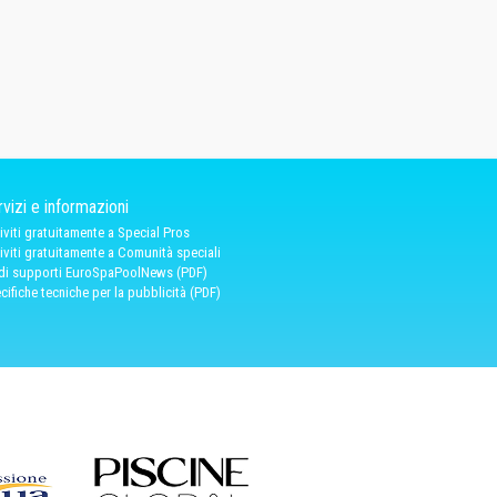
vizi e informazioni
riviti gratuitamente a Special Pros
riviti gratuitamente a Comunità speciali
 di supporti EuroSpaPoolNews (PDF)
cifiche tecniche per la pubblicità (PDF)