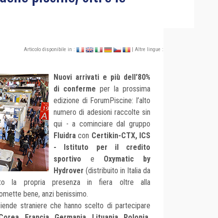
Articolo disponibile in :
| Altre lingue :
Nuovi arrivati e più dell’80%
di conferme
per la prossima
edizione di ForumPiscine: l’alto
numero di adesioni raccolte sin
qui - a cominciare dal gruppo
Fluidra
con
Certikin-CTX, ICS
- Istituto per il credito
sportivo
e
Oxymatic by
Hydrover
(distribuito in Italia da
 la propria presenza in fiera oltre alla
romette bene, anzi benissimo.
ziende straniere che hanno scelto di partecipare
Corea, Francia, Germania, Lituania, Polonia,