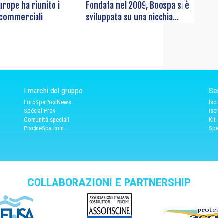
rope ha riunito i
Fondata nel 2009, Boospa si è
 commerciali
sviluppata su una nicchia...
I marchi del gruppo
Ser
EuroSpaPoolNews
Isc
Spécial Pros
Isc
Comunità speciali
Kit
PiscineSpa.com
Spe
COLLABORAZIONI E PARTNERSHIP