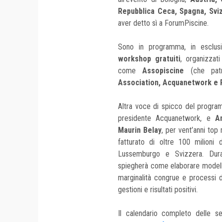
Repubblica Ceca, Spagna, Svi
aver detto sì a ForumPiscine.
Sono in programma, in esclusi
workshop gratuiti
, organizzati
come
Assopiscine
(che patr
Association, Acquanetwork e 
Altra voce di spicco del program
presidente Acquanetwork, e
A
Maurin Belay
, per vent’anni to
fatturato di oltre 100 milioni 
Lussemburgo e Svizzera. Dur
spiegherà come elaborare modelli s
marginalità congrue e processi d
gestioni e risultati positivi.
Il calendario completo delle se