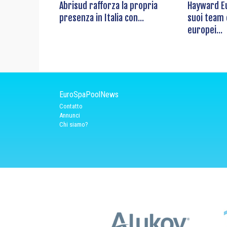
Abrisud rafforza la propria
Hayward Eu
presenza in Italia con...
suoi team
europei...
EuroSpaPoolNews
Contatto
Annunci
Chi siamo?