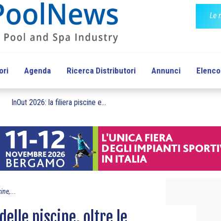
Le 
ori
Agenda
Ricerca Distributori
Annunci
Elenco 
InOut 2026: la filiera piscine e...
ine,...
 delle piscine, oltre le