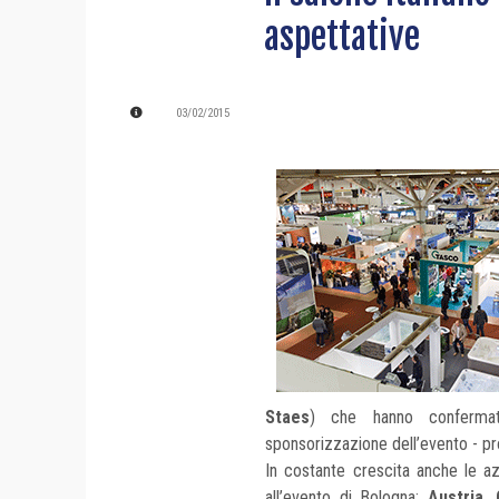
aspettative
03/02/2015
Staes
) che hanno confermato
sponsorizzazione dell’evento - p
In costante crescita anche le a
all’evento di Bologna;
Austria, 