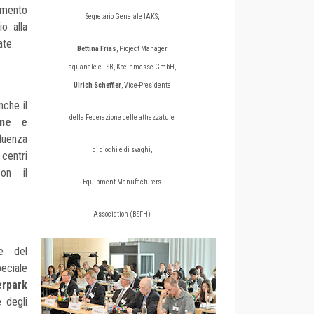
emento
Segretario Generale IAKS,
o alla
ate.
Bettina Frias
, Project Manager
aquanale e FSB, Koelnmesse GmbH,
Ulrich Scheffler
, Vice-Presidente
nche il
della Federazione delle attrezzature
ine e
luenza
di giochi e di svaghi,
 centri
on il
Equipment Manufacturers
Association (BSFH)
ne del
eciale
park
e degli