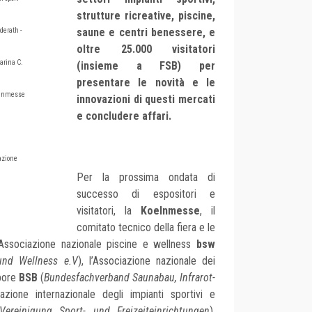
strutture ricreative, piscine,
saune e centri benessere, e
derath -
oltre 25.000 visitatori
arina C.
(insieme a FSB) per
presentare le novità e le
elnmesse
innovazioni di questi mercati
e concludere affari.
azione
Per la prossima ondata di
successo di espositori e
visitatori, la
Koelnmesse
, il
comitato tecnico della fiera e le
l’Associazione nazionale piscine e wellness
bsw
nd Wellness e.V
), l’Associazione nazionale dei
apore
BSB
(
Bundesfachverband Saunabau, Infrarot-
iazione
internazionale degli impianti sportivi e
 Vereinigung Sport- und Freizeiteinrichtungen
),