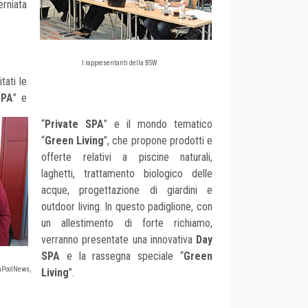
erniata
I rappresentanti della BSW
tati le
SPA
” e
“
Private SPA
” e il mondo tematico
“
Green Living
”, che propone prodotti e
offerte relativi a piscine naturali,
laghetti, trattamento biologico delle
acque, progettazione di giardini e
outdoor living. In questo padiglione, con
un allestimento di forte richiamo,
verranno presentate una innovativa
Day
SPA
e la rassegna speciale “
Green
paPoolNews,
Living
”.