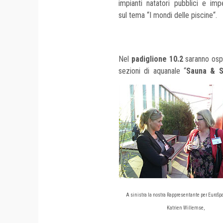
impianti natatori pubblici e imp
sul tema “I mondi delle piscine“.
Nel
padiglione 10.2
saranno ospi
sezioni di aquanale “
Sauna & 
A sinistra la nostra Rappresentante per EuroS
Katrien Willemse,