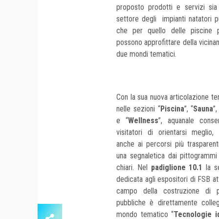
proposto prodotti e
servizi sia
settore degli impianti natatori p
che per quello delle
piscine 
possono approfittare della vicina
due mondi tematici.
Con la sua nuova articolazione t
nelle sezioni “
Piscina
”, “
Sauna
”,
e “
Wellness
”, aquanale conse
visitatori di orientarsi meglio,
anche ai percorsi più trasparent
una segnaletica dai pittogrammi
chiari. Nel
padiglione 10.1
la s
dedicata agli espositori di FSB att
campo
della costruzione di p
pubbliche è direttamente colleg
mondo tematico “
Tecnologie i