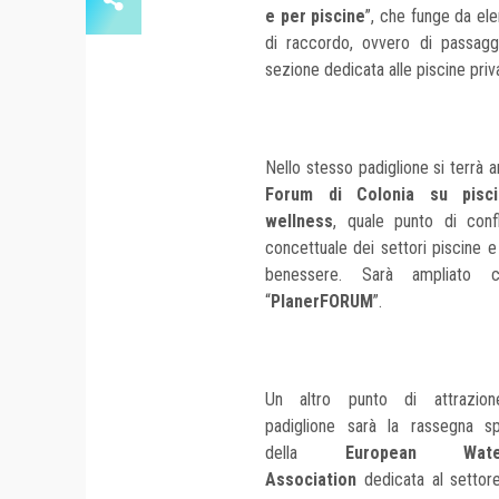
e per piscine
”, che funge da el
di raccordo, ovvero di passaggi
sezione dedicata alle piscine priv
Nello stesso padiglione si terrà a
Forum di Colonia su pisc
wellness
, quale punto di conf
concettuale dei settori piscine e
benessere. Sarà ampliato c
“
PlanerFORUM
”.
Un altro punto di attrazio
padiglione sarà la rassegna sp
della
European Water
Association
dedicata al settor