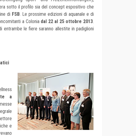
iera sotto il profilo sia del concept espositivo che
ine di
FSB
. Le prossime edizioni di aquanale e di
oncomitanti a Colonia
dal 22 al 25 ottobre 2013
.
i entrambe le fiere saranno allestite in padiglioni
atici
ellness
late a
nmesse
egrale
ettore
iche e
vevano