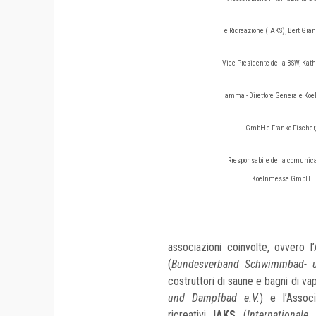
e Ricreazione (IAKS), Bert Gran
Vice Presidente della BSW, Kath
Hamma - Direttore Generale Ko
GmbH e Franko Fischer,
Rresponsabile della comunic
Koelnmesse GmbH
associazioni coinvolte, ovvero 
(
Bundesverband Schwimmbad- u
costruttori di saune e bagni di v
und Dampfbad e.V.
) e l’Assoc
ricreativi
IAKS
(
Internationale