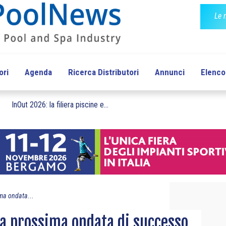
Le 
ori
Agenda
Ricerca Distributori
Annunci
Elenco 
InOut 2026: la filiera piscine e...
ma ondata...
la prossima ondata di successo