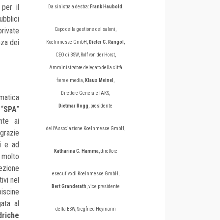
 per il
Da sinistra a destra:
Frank Haubold
,
ubblici
private
Capo della gestione dei saloni,
nza dei
Koelnmesse GmbH,
Dieter C. Rangol
,
CEO di BSW, Rolf von der Horst,
Amministratore delegato della città
fiere e media,
Klaus Meinel
,
Direttore Generale IAKS,
ematica
Dietmar Rogg
, presidente
 “
SPA
”
nte ai
dell'Associazione Koelnmesse GmbH,
 grazie
i e ad
Katharina C. Hamma
, direttore
 molto
ezione
esecutivo di Koelnmesse GmbH,
ivi nel
Bert Granderath
, vice presidente
iscine
ata al
della BSW, Siegfried Hoymann
driche