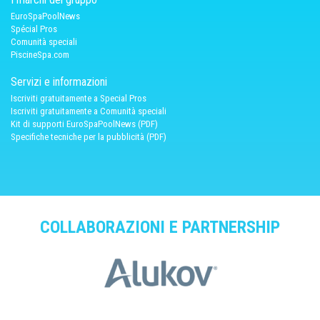
EuroSpaPoolNews
Spécial Pros
Comunità speciali
PiscineSpa.com
Servizi e informazioni
Iscriviti gratuitamente a Special Pros
Iscriviti gratuitamente a Comunità speciali
Kit di supporti EuroSpaPoolNews (PDF)
Specifiche tecniche per la pubblicità (PDF)
COLLABORAZIONI E PARTNERSHIP