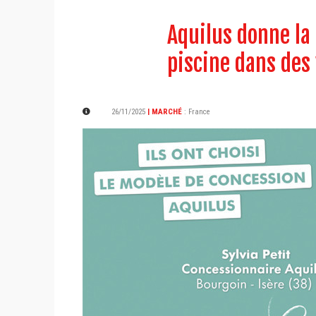
Aquilus donne la 
piscine dans des
26/11/2025
| MARCHÉ
:
France