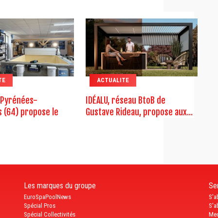
TE
ACTUALITE
 Pyrénées-
IDÉALU, réseau BtoB de
s (64) propose le
Gustave Rideau, propose aux...
Les marques du groupe
Ser
EuroSpaPoolNews
S'a
Spécial Pros
S'a
Spécial Collectivités
Med