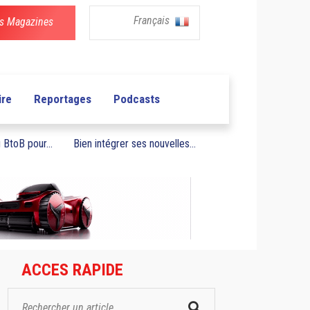
Français
s Magazines
ire
Reportages
Podcasts
BtoB pour...
Bien intégrer ses nouvelles...
ACCES RAPIDE