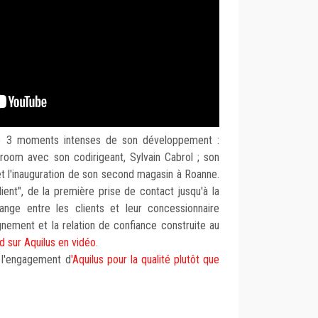
age 3 moments intenses de son développement :
room avec son codirigeant, Sylvain Cabrol ; son
et l'inauguration de son second magasin à Roanne.
lient", de la première prise de contact jusqu'à la
change entre les clients et leur concessionnaire
agnement et la relation de confiance construite au
rd sur Aquilus en vidéo
.
 l'engagement d
'Aquilus pour la qualité plutôt que