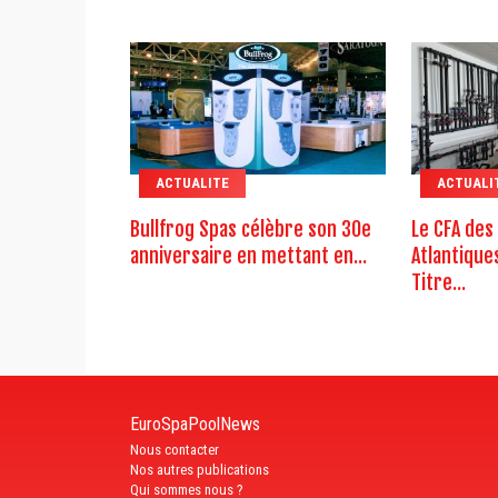
ACTUALITE
ACTUALI
Bullfrog Spas célèbre son 30e
Le CFA des
anniversaire en mettant en...
Atlantique
Titre...
EuroSpaPoolNews
Nous contacter
Nos autres publications
Qui sommes nous ?