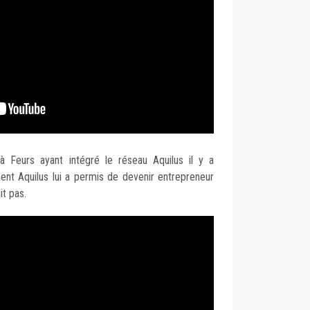
 Feurs ayant intégré le réseau Aquilus il y a
nt Aquilus lui a permis de devenir entrepreneur
it pas.