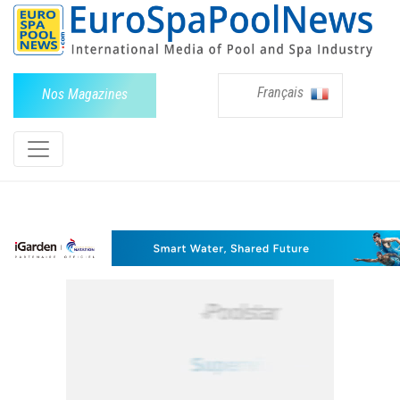
Français
Nos Magazines