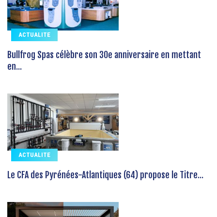
ACTUALITE
Bullfrog Spas célèbre son 30e anniversaire en mettant
en...
ACTUALITE
Le CFA des Pyrénées-Atlantiques (64) propose le Titre...