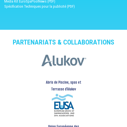
Media Kit EuroSpaPoolNews (PDF)
Spécification Techniques pour la publicité (PDF)
PARTENARIATS & COLLABORATIONS
Abris de Piscine, spas et
Terrasse d’Alukov
Union Européenne des