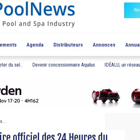
No
pements
Agenda
Distributeurs
Annonces
Annua
ter du sel...
Devenir concessionnaire Aquilus
IDÉALU, un réseau 
s...
re officiel des 24 Heures du