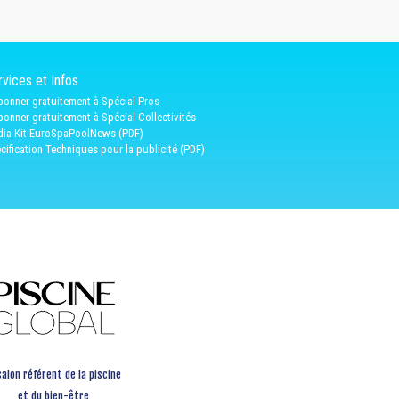
vices et Infos
bonner gratuitement à Spécial Pros
bonner gratuitement à Spécial Collectivités
ia Kit EuroSpaPoolNews (PDF)
cification Techniques pour la publicité (PDF)
salon référent de la piscine
et du bien-être