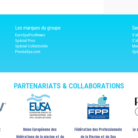
Les marques du groupe
Ser
EuroSpaPoolNews
S'a
Spécial Pros
S'a
Spécial Collectivités
Med
PiscineSpa.com
Spé
PARTENARIATS & COLLABORATIONS
t
Union Européenne des
Fédération des Professionnels
Le 
fédérations de la piscine et du
de la Piscine et du Spa