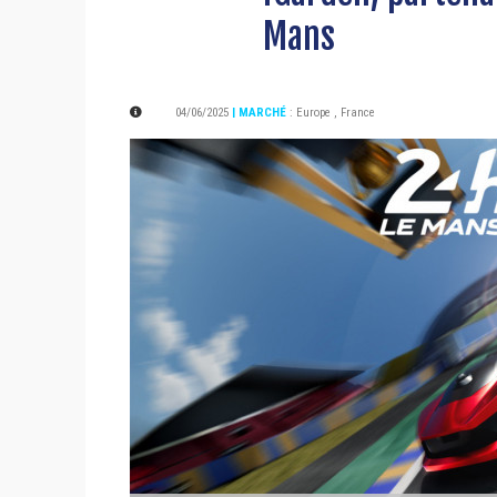
Mans
04/06/2025
| MARCHÉ
:
Europe
,
France