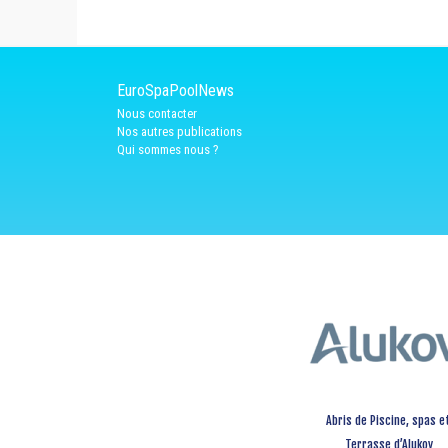
EuroSpaPoolNews
Nous contacter
Nos autres publications
Qui sommes nous ?
Abris de Piscine, spas e
Terrasse d’Alukov