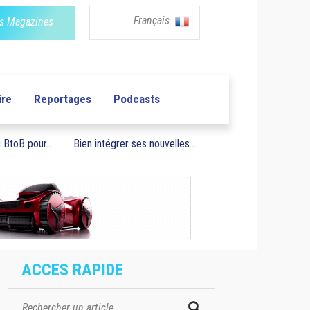
Français
s Magazines
ire
Reportages
Podcasts
BtoB pour...
Bien intégrer ses nouvelles...
ACCES RAPIDE