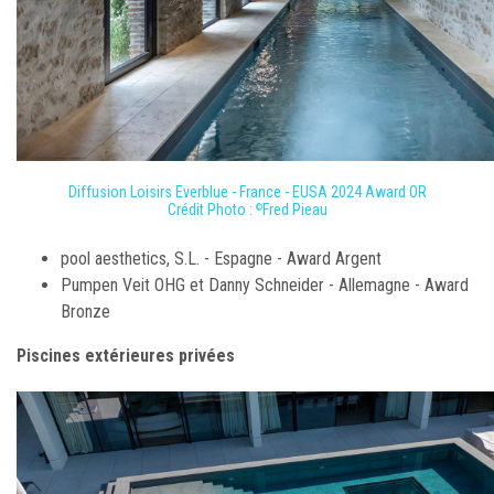
Diffusion Loisirs Everblue - France - EUSA 2024 Award OR
Crédit Photo :
Fred Pieau
©
pool aesthetics, S.L. - Espagne - Award Argent
Pumpen Veit OHG et Danny Schneider - Allemagne - Award
Bronze
Piscines extérieures privées