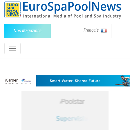
Français
Nos Magazines